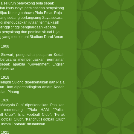
a seluruh penyokong bola sepak
tan khususnya peminat dan penyokong
 Hijau Kuning bahawa Piala Emas Raja-
yang sedang berlangsung Saya secara
adi mengucapkan jutaan terima kasih
etinggi tinggi penghargaan kepada
 penyokong dan peminat skuad Hijau
g yang memenuhi Stadium Darul Aman
 1908
 Stewart, pengusaha pelajaran Kedah
 berusaha memperluaskan permainan
sepak apabila "Government English
" dibuka.
 1918
 Tengku Sulong diperkenalkan dan Piala
an Ham dipertandingkan antara Kedah
ulau Pinang.
 1920
Malaysia Cup" diperkenalkan. Pasukan
h memenangi "Piala HAM. "Police
all Club"", Eric Football Club", "Perak
Football Club", "Kanchut Football Club"
Custom Football" ditubuhkan.
 1921