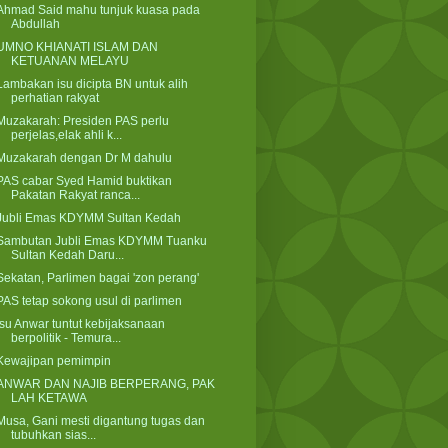
Ahmad Said mahu tunjuk kuasa pada
Abdullah
UMNO KHIANATI ISLAM DAN
KETUANAN MELAYU
Lambakan isu dicipta BN untuk alih
perhatian rakyat
Muzakarah: Presiden PAS perlu
perjelas,elak ahli k...
Muzakarah dengan Dr M dahulu
PAS cabar Syed Hamid buktikan
Pakatan Rakyat ranca...
Jubli Emas KDYMM Sultan Kedah
Sambutan Jubli Emas KDYMM Tuanku
Sultan Kedah Daru...
Sekatan, Parlimen bagai 'zon perang'
PAS tetap sokong usul di parlimen
Isu Anwar tuntut kebijaksanaan
berpolitik - Temura...
Kewajipan pemimpin
ANWAR DAN NAJIB BERPERANG, PAK
LAH KETAWA
Musa, Gani mesti digantung tugas dan
tubuhkan sias...