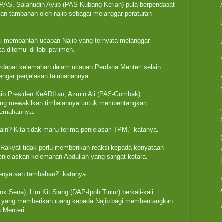
PAS, Salahudin Ayub (PAS-Kubang Kerian) pula berpendapat
n tambahan oleh najib sebagai melanggar peraturan
ai membantah ucapan Najib yang ternyata melanggar
 ditemui di lobi parlimen.
rdapat kelemahan dalam ucapan Perdana Menteri selain
ngar penjelasan tambahannya.
ib Presiden KeADILan, Azmin Ali (PAS-Gombak)
yang mewakilkan timbalannya untuk membentangkan
elemahannya.
in? Kita tidak mahu terima penjelasan TPM," katanya.
n Rakyat tidak perlu memberikan reaksi kepada kenyataan
enjelaskan kelemahan Abdullah yang sangat ketara.
kenyataan tambahan?" katanya.
 Sena), Lim Kit Siang (DAP-Ipoh Timur) berkali-kali
r yang memberikan ruang kepada Najib bagi membentangkan
 Menteri.