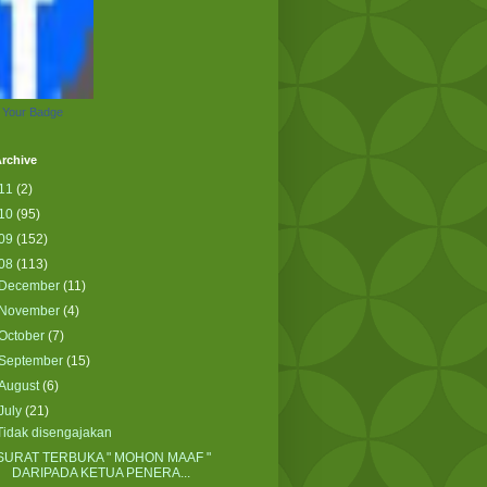
 Your Badge
rchive
11
(2)
10
(95)
09
(152)
08
(113)
December
(11)
November
(4)
October
(7)
September
(15)
August
(6)
July
(21)
Tidak disengajakan
SURAT TERBUKA " MOHON MAAF "
DARIPADA KETUA PENERA...