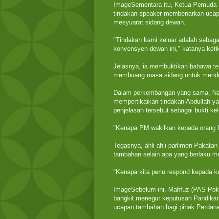
ImageSementara itu, Ketua Pemuda 
tindakan speaker membenarkan ucapa
mesyuarat sidang dewan.
"Tindakan kami keluar adalah sebag
konvensyen dewan ini," katanya ketika
Jelasnya, ia membuktikan bahawa te
membuang masa sidang untuk mende
Dalam perkembangan yang sama, Na
mempertikaikan tindakan Abdullah 
penjelasan tersebut sebagai bukti k
"Kenapa PM wakilkan kepada orang la
Tegasnya, ahli-ahli parlimen Pakata
tambahan selain apa yang berlaku m
"Kenapa kita perlu respond kepada 
ImageSebelum ini, Mahfuz (PAS-Pokok
bangkit menegur keputusan Pandika
ucapan tambahan bagi pihak Perdana