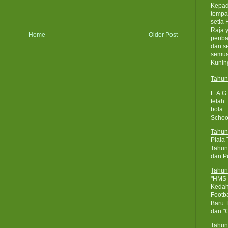
Kepad
tempa
setia
Raja 
Home
Older Post
perib
dan s
semua
Kunin
Tahun
E.A.G
telah
bola 
School
Tahun
Piala
Tahun
dan P
Tahun
"HMS 
Keda
Footb
Baru 
dan "
Tahun