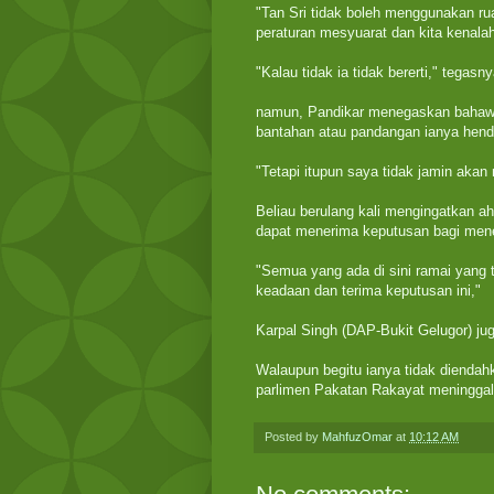
"Tan Sri tidak boleh menggunakan ru
peraturan mesyuarat dan kita kenalah
"Kalau tidak ia tidak bererti," tegasny
namun, Pandikar menegaskan bahawa
bantahan atau pandangan ianya henda
"Tetapi itupun saya tidak jamin aka
Beliau berulang kali mengingatkan ahli
dapat menerima keputusan bagi mene
"Semua yang ada di sini ramai yang 
keadaan dan terima keputusan ini,"
Karpal Singh (DAP-Bukit Gelugor) j
Walaupun begitu ianya tidak dienda
parlimen Pakatan Rakayat meningga
Posted by
MahfuzOmar
at
10:12 AM