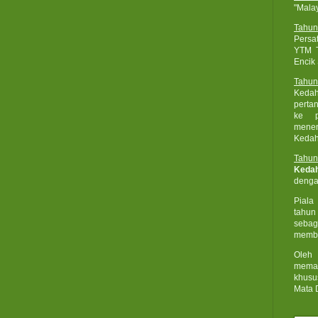
"Mala
Tahun
Persa
YTM T
Encik
Tahun
Kedah
perta
ke p
mene
Kedah
Tahun
Keda
deng
Piala
tahun
seba
membe
Oleh 
mema
khusu
Mata 