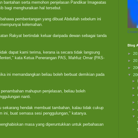
n bantahan serta memohon penjelasan Pandikar Imageatas
ib bagi menghuraikan hal tersebut.
bahawa pembentangan yang dibuat Abdullah sebelum ini
ta mempunyai kelemahan.
Create
katan Rakyat bertindak keluar daripada dewan sebagai tanda
Blog A
dak dapat kami terima, kerana ia secara tidak langsung
►
20
nteri," kata Ketua Penerangan PAS, Mahfuz Omar (PAS-
►
20
►
20
tika ini memandangkan beliau boleh berbuat demikian pada
▼
20
►
►
a penambahan mahupun penjelasan, beliau boleh
►
nggulungan nanti.
►
u sekarang hendak membuat tambahan, kalau tidak cukup
►
ini, buat semasa sesi penggulungan," katanya.
▼
menghabiskan masa yang diperuntukkan untuk perbahasan