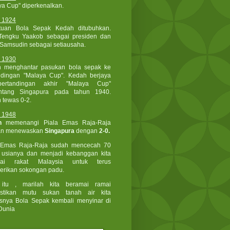
ya Cup" diperkenalkan.
 1924
tuan Bola Sepak Kedah ditubuhkan.
engku Yaakob sebagai presiden dan
 Samsudin sebagai setiausaha.
 1930
 menghantar pasukan bola sepak ke
ndingan "Malaya Cup". Kedah berjaya
ertandingan akhir "Malaya Cup"
ntang Singapura pada tahun 1940.
 tewas 0-2.
 1948
h
memenangi Piala Emas Raja-Raja
an menewaskan
Singapura
dengan
2-0.
 Emas Raja-Raja sudah mencecah 70
 usianya dan menjadi kebanggan kita
gai rakat Malaysia untuk terus
rikan sokongan padu.
itu , marilah kita beramai ramai
stikan mutu sukan tanah air kita
snya Bola Sepak kembali menyinar di
Dunia