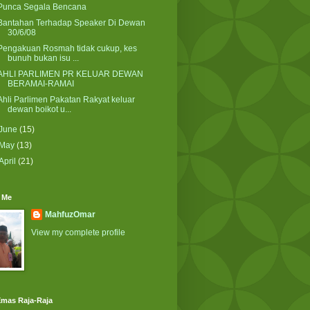
Punca Segala Bencana
Bantahan Terhadap Speaker Di Dewan
30/6/08
Pengakuan Rosmah tidak cukup, kes
bunuh bukan isu ...
AHLI PARLIMEN PR KELUAR DEWAN
BERAMAI-RAMAI
Ahli Parlimen Pakatan Rakyat keluar
dewan boikot u...
June
(15)
May
(13)
April
(21)
 Me
MahfuzOmar
View my complete profile
Emas Raja-Raja